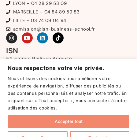
LYON – 04 28 29 53 09
MARSEILLE – 04 84 89 59 83
LILLE – 03 74 09 04 94
admission@isn-business-school.fr
ISN
54 avenue Philippe Auguste
75011 PARIS
Nous respectons votre vie privée.
213 rue de Gerland
Nous utilisons des cookies pour améliorer votre
69007 LYON
9 boulevard de Louvain
expérience de navigation, diffuser des publicités ou
13008 MARSEILLE
des contenus personnalisés et analyser notre trafic. En
40 rue de Marquillies
cliquant sur « Tout accepter », vous consentez à notre
59000 LILLE
utilisation des cookies.
Accepter tout
Copyright © 2025 ISN. Tous droits réservés.
Réalisation:
Digitalify
Politique de confidentialité
|
Mentions Légales