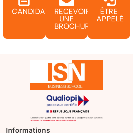
CANDIDATER
RECEVOIR
ÊTRE
UNE
APPELÉ
BROCHURE
Informations