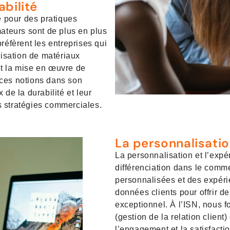
abilité
 pour des pratiques
teurs sont de plus en plus
réfèrent les entreprises qui
lisation de matériaux
et la mise en œuvre de
 ces notions dans son
de la durabilité et leur
s stratégies commerciales.
La personnalisatio
La personnalisation et l’expé
différenciation dans le comm
personnalisées et des expérie
données clients pour offrir d
exceptionnel. À l’ISN, nous f
(gestion de la relation clien
l’engagement et la satisfacti