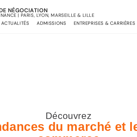
R DE NÉGOCIATION
RNANCE | PARIS, LYON, MARSEILLE & LILLE
ACTUALITÉS
ADMISSIONS
ENTREPRISES & CARRIÈRES
hé et leur influence sur le commerce
ur influence sur le commerce avec l’ISN !
Découvrez
ndances du marché et le