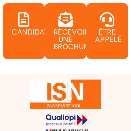
CANDIDATER
RECEVOIR
ÊTRE
UNE
APPELÉ
BROCHURE