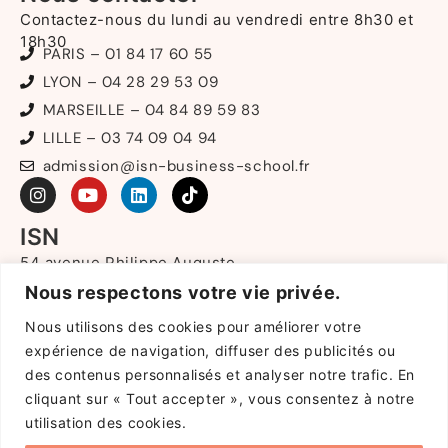
Contactez-nous du lundi au vendredi entre 8h30 et
18h30
PARIS – 01 84 17 60 55
LYON – 04 28 29 53 09
MARSEILLE – 04 84 89 59 83
LILLE – 03 74 09 04 94
admission@isn-business-school.fr
ISN
54 avenue Philippe Auguste
75011 PARIS
Nous respectons votre vie privée.
213 rue de Gerland
Nous utilisons des cookies pour améliorer votre
69007 LYON
9 boulevard de Louvain
expérience de navigation, diffuser des publicités ou
13008 MARSEILLE
des contenus personnalisés et analyser notre trafic. En
40 rue de Marquillies
cliquant sur « Tout accepter », vous consentez à notre
59000 LILLE
utilisation des cookies.