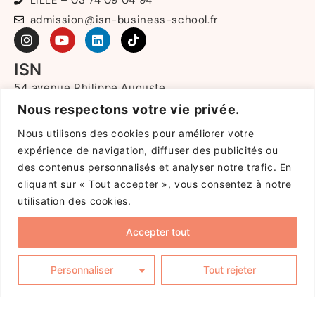
LILLE – 03 74 09 04 94
admission@isn-business-school.fr
ISN
54 avenue Philippe Auguste
75011 PARIS
Nous respectons votre vie privée.
213 rue de Gerland
Nous utilisons des cookies pour améliorer votre
69007 LYON
9 boulevard de Louvain
expérience de navigation, diffuser des publicités ou
13008 MARSEILLE
des contenus personnalisés et analyser notre trafic. En
40 rue de Marquillies
cliquant sur « Tout accepter », vous consentez à notre
59000 LILLE
utilisation des cookies.
Accepter tout
Copyright © 2025 ISN. Tous droits réservés.
Réalisation:
Digitalify
Politique de confidentialité
|
Mentions Légales
Personnaliser
Tout rejeter